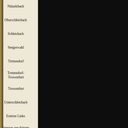
Nützelsbach
▼
Oberschleichach
▼
Schleichach
▼
Steigerwald
▼
Tretzendorf
▼
Tretzendorf-
▼
Trossenfurt
Trossenfurt
▼
Unterschleichach
▼
Externe Links
Interner geschützter