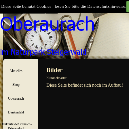
Direkt zum Seiteninhalt
Diese Seite benutzt Cookies , lesen Sie bitte die Datenschutzhinweise.
Suchen
Menü überspringen
Bilder
Aktuelles
▼
Hummelmarter
Shop
Diese Seite befindet sich noch im Aufbau!
▼
Oberaurach
▼
Dankenfeld
▼
Dankenfeld-Kirchaich-
▼
Priesendorf