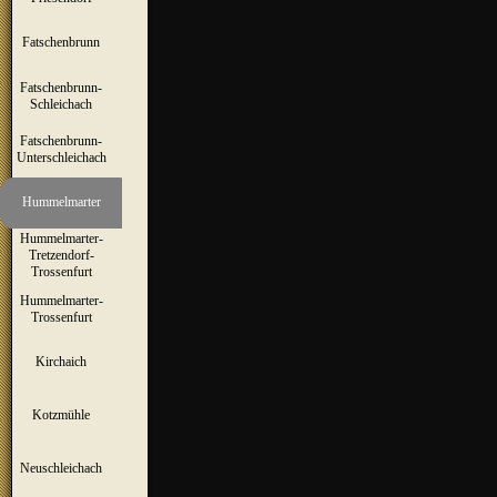
Fatschenbrunn
▼
Fatschenbrunn-
▼
Schleichach
Fatschenbrunn-
▼
Unterschleichach
Hummelmarter
▼
Hummelmarter-
Tretzendorf-
▼
Trossenfurt
Hummelmarter-
▼
Trossenfurt
Kirchaich
▼
Kotzmühle
▼
Neuschleichach
▼