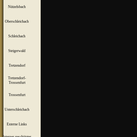
Nützelsbach
▼
Oberschleichach
▼
Schleichach
▼
Steigerwald
▼
Tretzendorf
▼
Tretzendorf-
▼
Trossenfurt
Trossenfurt
▼
Unterschleichach
▼
Externe Links
Interner geschützter