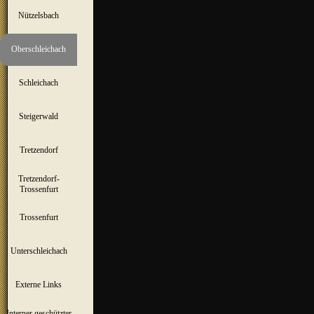
Nützelsbach
▼
Oberschleichach
▼
Schleichach
▼
Steigerwald
▼
Tretzendorf
▼
Tretzendorf-
▼
Trossenfurt
Trossenfurt
▼
Unterschleichach
▼
Externe Links
Interner geschützter