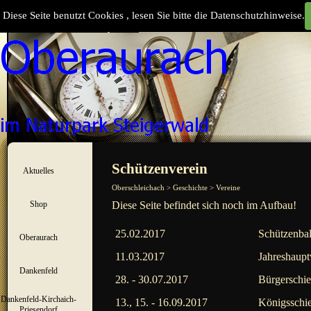
Direkt zum Seiteninhalt
Diese Seite benutzt Cookies , lesen Sie bitte die Datenschutzhinweise.
Suchen
Menü überspringen
Schützenverein
Aktuelles
▼
Oberschleichach > Geschichte > Vereine
Shop
Diese Seite befindet sich noch im Aufbau!
▼
25.02.2017
Schützenbal
Oberaurach
▼
11.03.2017
Jahreshaup
Dankenfeld
▼
28. - 30.07.2017
Bürgerschie
Dankenfeld-Kirchaich-
13., 15. - 16.09.2017
Königsschi
▼
Priesendorf