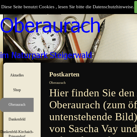
Direkt zum Seiteninhalt
Diese Seite benutzt Cookies , lesen Sie bitte die Datenschutzhinweise.
Suchen
Menü überspringen
Postkarten
Aktuelles
▼
Oberaurach
Hier finden Sie den
Shop
▼
Oberaurach (zum öff
Oberaurach
▼
untenstehende Bild)
Dankenfeld
▼
von Sascha Vay un
Dankenfeld-Kirchaich-
▼
Priesendorf