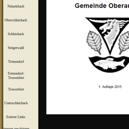
Nützelsbach
▼
Oberschleichach
▼
Schleichach
▼
Steigerwald
▼
Tretzendorf
▼
Tretzendorf-
▼
Trossenfurt
Trossenfurt
▼
Unterschleichach
▼
Externe Links
Interner geschützter