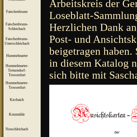
Arbeitskreis der Ge
Loseblatt-Sammlung
Fatschenbrunn
▼
Herzlichen Dank an 
Fatschenbrunn-
▼
Schleichach
Post- und Ansichtsk
Fatschenbrunn-
▼
Unterschleichach
beigetragen haben. 
Hummelmarter
▼
in diesem Katalog ni
Hummelmarter-
Tretzendorf-
▼
sich bitte mit Sasc
Trossenfurt
Hummelmarter-
▼
Trossenfurt
Kirchaich
▼
Kotzmühle
▼
Neuschleichach
▼