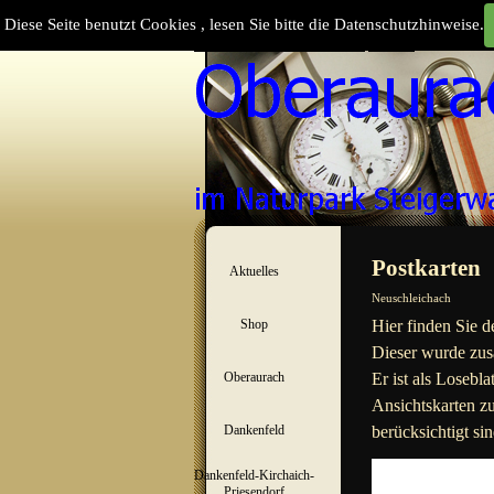
Direkt zum Seiteninhalt
Diese Seite benutzt Cookies , lesen Sie bitte die Datenschutzhinweise.
Suchen
Menü überspringen
Postkarten
Aktuelles
▼
Neuschleichach
Shop
Hier finden Sie d
▼
Dieser wurde z
us
Oberaurach
Er ist als
Loseblat
▼
Ansichtskarten zu
Dankenfeld
berücksichtigt si
▼
Dankenfeld-Kirchaich-
▼
Priesendorf