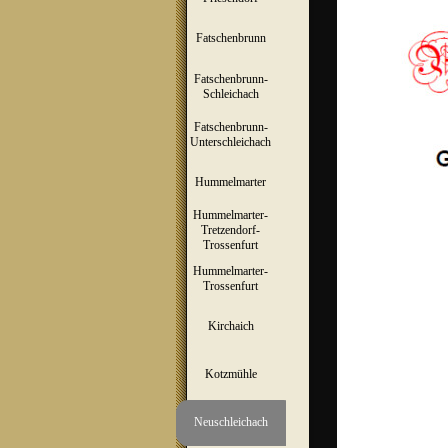
Fatschenbrunn
▼
Fatschenbrunn-
▼
Schleichach
Fatschenbrunn-
▼
Unterschleichach
Hummelmarter
▼
Hummelmarter-
Tretzendorf-
▼
Trossenfurt
Hummelmarter-
▼
Trossenfurt
Kirchaich
▼
Kotzmühle
▼
Neuschleichach
▼