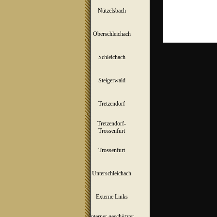
Nützelsbach
▼
Oberschleichach
▼
Schleichach
▼
Steigerwald
▼
Tretzendorf
▼
Tretzendorf-
▼
Trossenfurt
Trossenfurt
▼
Unterschleichach
▼
Externe Links
Interner geschützter