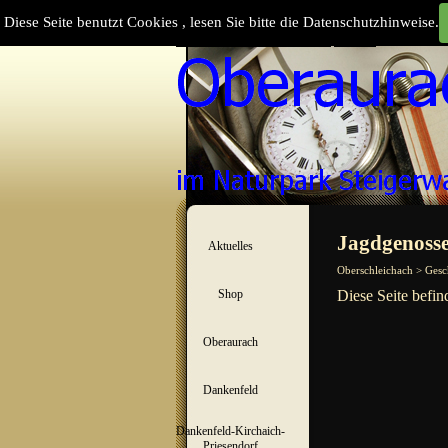
Direkt zum Seiteninhalt
Diese Seite benutzt Cookies , lesen Sie bitte die Datenschutzhinweise.
Suchen
Menü überspringen
Jagdgenosse
Aktuelles
▼
Oberschleichach > Gesc
Shop
Diese Seite befin
▼
Oberaurach
▼
Dankenfeld
▼
Dankenfeld-Kirchaich-
▼
Priesendorf