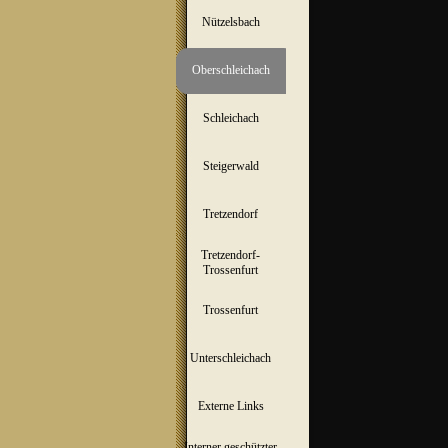
Nützelsbach
▼
Oberschleichach
▼
Schleichach
▼
Steigerwald
▼
Tretzendorf
▼
Tretzendorf-
▼
Trossenfurt
Trossenfurt
▼
Unterschleichach
▼
Externe Links
Interner geschützter