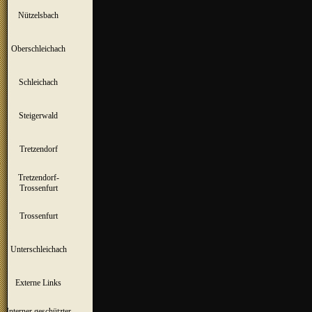
Nützelsbach
▼
Oberschleichach
▼
Schleichach
▼
Steigerwald
▼
Tretzendorf
▼
Tretzendorf-
▼
Trossenfurt
Trossenfurt
▼
Unterschleichach
▼
Externe Links
Interner geschützter