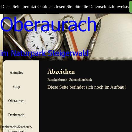
Direkt zum Seiteninhalt
Diese Seite benutzt Cookies , lesen Sie bitte die Datenschutzhinweise.
Suchen
Menü überspringen
Abzeichen
Aktuelles
▼
Fatschenbrunn-Unterschleichach
Shop
Diese Seite befindet sich noch im Aufbau!
▼
Oberaurach
▼
Dankenfeld
▼
Dankenfeld-Kirchaich-
▼
Priesendorf