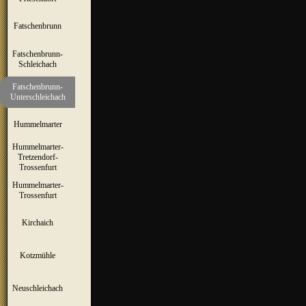
Fatschenbrunn
▼
Fatschenbrunn-
▼
Schleichach
Fatschenbrunn-
▼
Unterschleichach
Hummelmarter
▼
Hummelmarter-
Tretzendorf-
▼
Trossenfurt
Hummelmarter-
▼
Trossenfurt
Kirchaich
▼
Kotzmühle
▼
Neuschleichach
▼