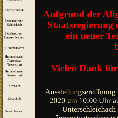
Fatschenbrunn
▼
Aufgrund der All
Fatschenbrunn-
Staatsregierung e
▼
Schleichach
ein neuer Ter
Fatschenbrunn-
▼
Unterschleichach
Hummelmarter
▼
Hummelmarter-
Tretzendorf-
▼
Trossenfurt
Vielen Dank für
Hummelmarter-
▼
Trossenfurt
Kirchaich
▼
Ausstellungseröffnung 
2020 um 10:00 Uhr au
Kotzmühle
▼
Unterschleichach
Neuschleichach
▼
Innenstaatssekretär