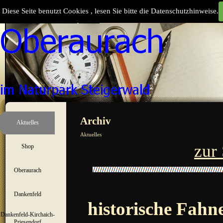
Direkt zum Seiteninhalt
Diese Seite benutzt Cookies , lesen Sie bitte die Datenschutzhinweise.
Suchen
Menü überspringen
Archiv
Aktuelles
▼
Aktuelles
zur 
Shop
▼
Oberaurach
▼
Dankenfeld
▼
historische Fah
Dankenfeld-Kirchaich-
▼
Priesendorf