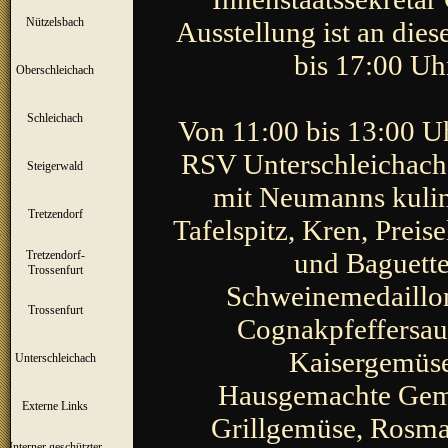
Nützelsbach
▼
Ausstellung ist an die
bis 17:00 Uh
Oberschleichach
▼
Schleichach
▼
Von 11:00 bis 13:00 U
RSV Unterschleichach
Steigerwald
▼
mit Neumanns kulin
Tretzendorf
▼
Tafelspitz, Kren, Prei
und Baguette
Tretzendorf-
▼
Trossenfurt
Schweinemedaillon
Trossenfurt
▼
Cognakpfeffersau
Kaisergemüse
Unterschleichach
▼
Hausgemachte Gemü
Externe Links
Grillgemüse, Rosma
Interner geschützter