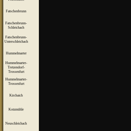
Fatschenbrunn
▼
Fatschenbrunn-
▼
Schleichach
Fatschenbrunn-
▼
Unterschleichach
Hummelmarter
▼
Hummelmarter-
Tretzendorf-
▼
Trossenfurt
Hummelmarter-
▼
Trossenfurt
Kirchaich
▼
Kotzmühle
▼
Neuschleichach
▼