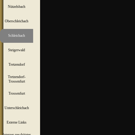
Nützelsbach
▼
Oberschleichach
▼
Schleichach
▼
Steigerwald
▼
Tretzendorf
▼
Tretzendorf-
▼
Trossenfurt
Trossenfurt
▼
Unterschleichach
▼
Externe Links
Interner geschützter