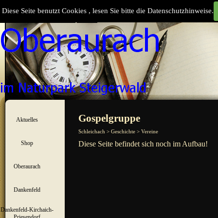
Direkt zum Seiteninhalt
Diese Seite benutzt Cookies , lesen Sie bitte die Datenschutzhinweise.
Suchen
Menü überspringen
Gospelgruppe
Aktuelles
▼
Schleichach > Geschichte > Vereine
Shop
Diese Seite befindet sich noch im Aufbau!
▼
Oberaurach
▼
Dankenfeld
▼
Dankenfeld-Kirchaich-
▼
Priesendorf