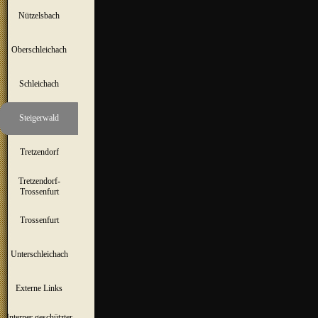
Nützelsbach
▼
Oberschleichach
▼
Schleichach
▼
Steigerwald
▼
Tretzendorf
▼
Tretzendorf-
▼
Trossenfurt
Trossenfurt
▼
Unterschleichach
▼
Externe Links
Interner geschützter