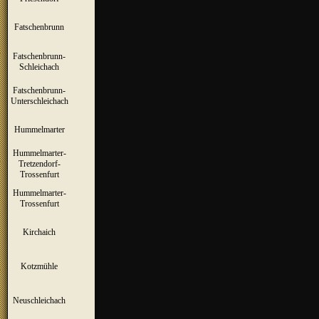
Fatschenbrunn
▼
Fatschenbrunn-
▼
Schleichach
Fatschenbrunn-
▼
Unterschleichach
Hummelmarter
▼
Hummelmarter-
Tretzendorf-
▼
Trossenfurt
Hummelmarter-
▼
Trossenfurt
Kirchaich
▼
Kotzmühle
▼
Neuschleichach
▼