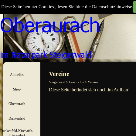
Direkt zum Seiteninhalt
Diese Seite benutzt Cookies , lesen Sie bitte die Datenschutzhinweise.
Suchen
Menü überspringen
Vereine
Aktuelles
▼
Steigerwald > Geschichte > Vereine
Shop
Diese Seite befindet sich noch im Aufbau!
▼
Oberaurach
▼
Dankenfeld
▼
Dankenfeld-Kirchaich-
▼
Priesendorf