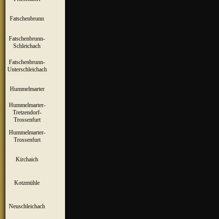
Fatschenbrunn
▼
Fatschenbrunn-
▼
Schleichach
Fatschenbrunn-
▼
Unterschleichach
Hummelmarter
▼
Hummelmarter-
Tretzendorf-
▼
Trossenfurt
Hummelmarter-
▼
Trossenfurt
Kirchaich
▼
Kotzmühle
▼
Neuschleichach
▼