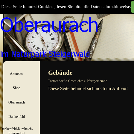
Direkt zum Seiteninhalt
Diese Seite benutzt Cookies , lesen Sie bitte die Datenschutzhinweise.
Suchen
Menü überspringen
Gebäude
Aktuelles
▼
Tretzendorf > Geschichte > Pfarrgemeinde
Shop
Diese Seite befindet sich noch im Aufbau!
▼
Oberaurach
▼
Dankenfeld
▼
Dankenfeld-Kirchaich-
▼
Priesendorf