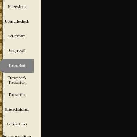
Nützelsbach
▼
Oberschleichach
▼
Schleichach
▼
Steigerwald
▼
Tretzendorf
▼
Tretzendorf-
▼
Trossenfurt
Trossenfurt
▼
Unterschleichach
▼
Externe Links
Interner geschützter