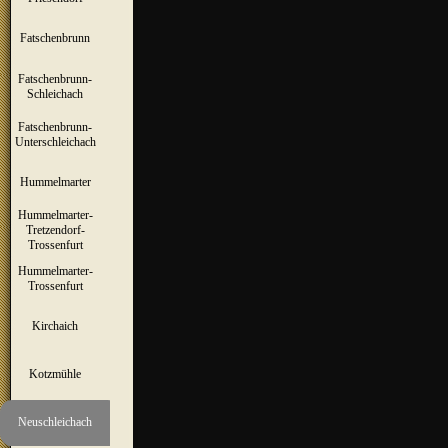
Fatschenbrunn
▼
Fatschenbrunn-
▼
Schleichach
Fatschenbrunn-
▼
Unterschleichach
Hummelmarter
▼
Hummelmarter-
Tretzendorf-
▼
Trossenfurt
Hummelmarter-
▼
Trossenfurt
Kirchaich
▼
Kotzmühle
▼
Neuschleichach
▼