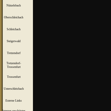
Nützelsbach
▼
Oberschleichach
▼
Schleichach
▼
Steigerwald
▼
Tretzendorf
▼
Tretzendorf-
▼
Trossenfurt
Trossenfurt
▼
Unterschleichach
▼
Externe Links
Interner geschützter