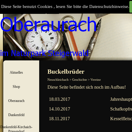
Direkt zum Seiteninhalt
Diese Seite benutzt Cookies , lesen Sie bitte die Datenschutzhinweise.
Suchen
Menü überspringen
Buckelbrüder
Aktuelles
▼
Neuschleichach > Geschichte > Vereine
Shop
Diese Seite befindet sich noch im Aufbau!
▼
18.03.2017
Jahreshaup
Oberaurach
▼
14.10.2017
Schafkopfre
Dankenfeld
▼
18.11.2017
Kesselfleis
Dankenfeld-Kirchaich-
▼
Priesendorf