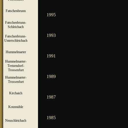
Fatschenbrunn
▼
1995
Fatschenbrunn-
▼
Schleichach
1993
Fatschenbrunn-
▼
Unterschleichach
Hummelmarter
▼
1991
Hummelmarter-
Tretzendorf-
▼
Trossenfurt
1989
Hummelmarter-
▼
Trossenfurt
Kirchaich
▼
1987
Kotzmühle
▼
1985
Neuschleichach
▼