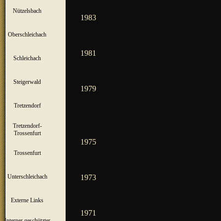
Nützelsbach
▼
1983
Oberschleichach
▼
1981
Schleichach
▼
Steigerwald
▼
1979
Tretzendorf
▼
Tretzendorf-
▼
Trossenfurt
1975
Trossenfurt
▼
Unterschleichach
1973
▼
Externe Links
1971
Interner geschützter