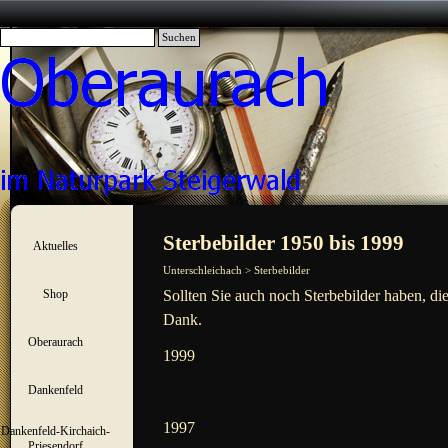
Direkt zum Seiteninhalt
Suchen
Menü überspringen
Sterbebilder 1950 bis 1999
Aktuelles
▼
Unterschleichach > Sterbebilder
Shop
Sollten Sie auch noch Sterbebilder haben, di
▼
Dank.
Oberaurach
▼
1999
Dankenfeld
▼
1997
Dankenfeld-Kirchaich-
▼
Priesendorf