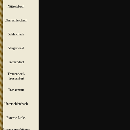
Nützelsbach
▼
Oberschleichach
▼
Schleichach
▼
Steigerwald
▼
Tretzendorf
▼
Tretzendorf-
▼
Trossenfurt
Trossenfurt
▼
Unterschleichach
▼
Externe Links
Interner geschützter