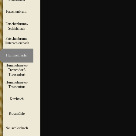
Fatschenbrunn
▼
Fatschenbrunn-
▼
Schleichach
Fatschenbrunn-
▼
Unterschleichach
Hummelmarter
▼
Hummelmarter-
Tretzendorf-
▼
Trossenfurt
Hummelmarter-
▼
Trossenfurt
Kirchaich
▼
Kotzmühle
▼
Neuschleichach
▼