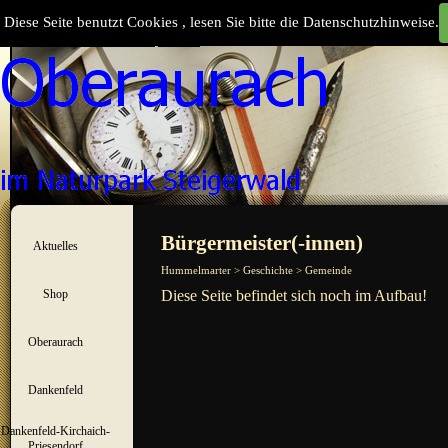
Direkt zum Seiteninhalt
Diese Seite benutzt Cookies , lesen Sie bitte die Datenschutzhinweise.
Suchen
Menü überspringen
Bürgermeister(-innen)
Aktuelles
▼
Hummelmarter > Geschichte > Gemeinde
Shop
Diese Seite befindet sich noch im Aufbau!
▼
Oberaurach
▼
Dankenfeld
▼
Dankenfeld-Kirchaich-
▼
Priesendorf