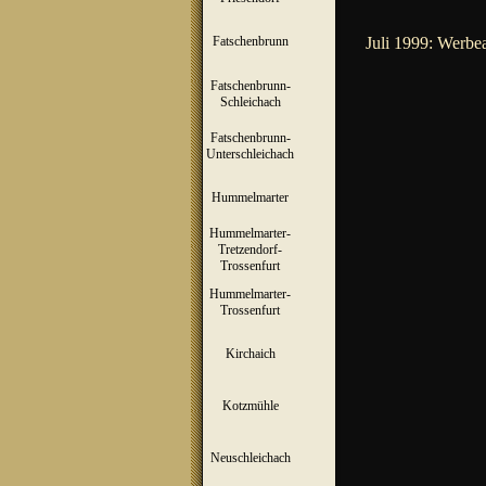
Fatschenbrunn
Juli 1999: Werbea
▼
Fatschenbrunn-
▼
Schleichach
Fatschenbrunn-
▼
Unterschleichach
Hummelmarter
▼
Hummelmarter-
Tretzendorf-
▼
Trossenfurt
Hummelmarter-
▼
Trossenfurt
Kirchaich
▼
Kotzmühle
▼
Neuschleichach
▼