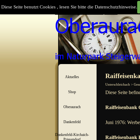
Direkt zum Seiteninhalt
Diese Seite benutzt Cookies , lesen Sie bitte die Datenschutzhinweise.
Suchen
Menü überspringen
Raiffeisenka
Aktuelles
▼
Unterschleichach > Ges
Shop
Diese Seite befin
▼
Oberaurach
Raiffeisenbank 
▼
Dankenfeld
Juni 1976: Werbea
▼
Dankenfeld-Kirchaich-
Raiffeisenbank 
▼
Priesendorf