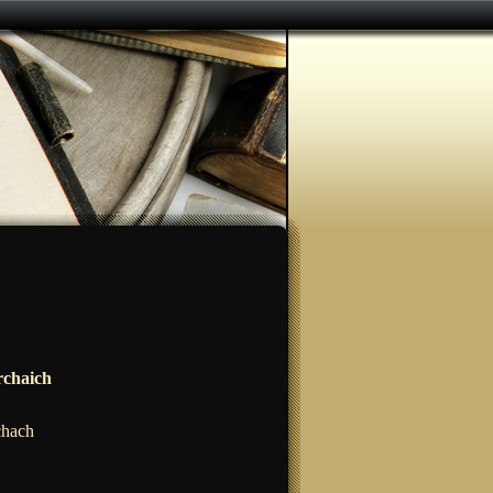
rchaich
chach