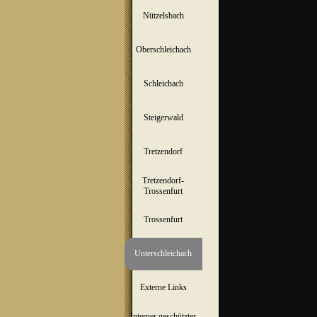
Nützelsbach
▼
Oberschleichach
▼
Schleichach
▼
Steigerwald
▼
Tretzendorf
▼
Tretzendorf-
▼
Trossenfurt
Trossenfurt
▼
Unterschleichach
▼
Externe Links
Interner geschützter