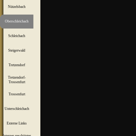
Nützelsbach
▼
Oberschleichach
▼
Schleichach
▼
Steigerwald
▼
Tretzendorf
▼
Tretzendorf-
▼
Trossenfurt
Trossenfurt
▼
Unterschleichach
▼
Externe Links
Interner geschützter