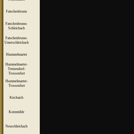
Fatschenbrunn
▼
Fatschenbrunn-
▼
Schleichach
Fatschenbrunn-
▼
Unterschleichach
Hummelmarter
▼
Hummelmarter-
Tretzendorf-
▼
Trossenfurt
Hummelmarter-
▼
Trossenfurt
Kirchaich
▼
Kotzmühle
▼
Neuschleichach
▼