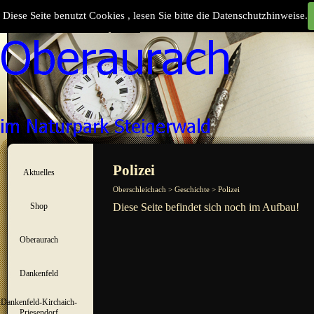
Direkt zum Seiteninhalt
Diese Seite benutzt Cookies , lesen Sie bitte die Datenschutzhinweise.
Suchen
Menü überspringen
Polizei
Aktuelles
▼
Oberschleichach > Geschichte > Polizei
Shop
Diese Seite befindet sich noch im Aufbau!
▼
Oberaurach
▼
Dankenfeld
▼
Dankenfeld-Kirchaich-
▼
Priesendorf