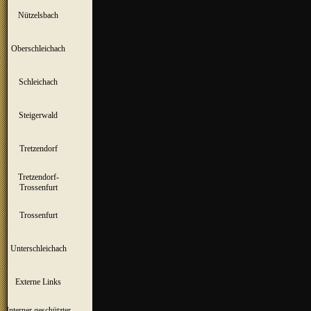
Nützelsbach
▼
Oberschleichach
▼
Schleichach
▼
Steigerwald
▼
Tretzendorf
▼
Tretzendorf-
▼
Trossenfurt
Trossenfurt
▼
Unterschleichach
▼
Externe Links
Interner geschützter