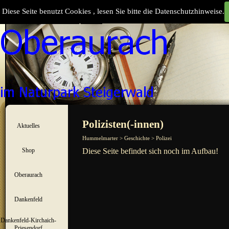
Direkt zum Seiteninhalt
Diese Seite benutzt Cookies , lesen Sie bitte die Datenschutzhinweise.
Suchen
Menü überspringen
Polizisten(-innen)
Aktuelles
▼
Hummelmarter > Geschichte > Polizei
Shop
Diese Seite befindet sich noch im Aufbau!
▼
Oberaurach
▼
Dankenfeld
▼
Dankenfeld-Kirchaich-
▼
Priesendorf