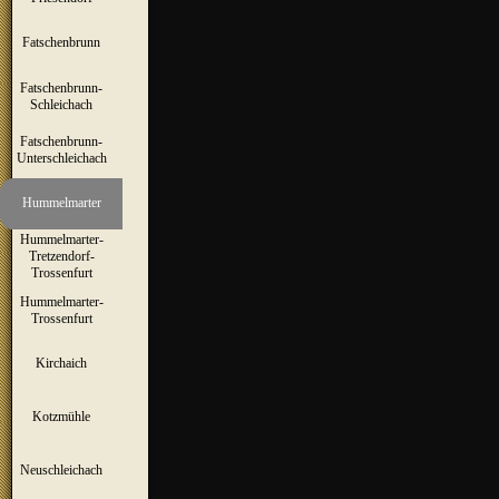
Fatschenbrunn
▼
Fatschenbrunn-
▼
Schleichach
Fatschenbrunn-
▼
Unterschleichach
Hummelmarter
▼
Hummelmarter-
Tretzendorf-
▼
Trossenfurt
Hummelmarter-
▼
Trossenfurt
Kirchaich
▼
Kotzmühle
▼
Neuschleichach
▼