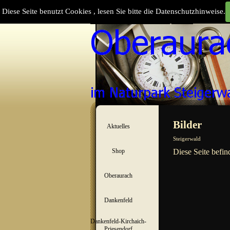
Direkt zum Seiteninhalt
Diese Seite benutzt Cookies , lesen Sie bitte die Datenschutzhinweise.
Suchen
Menü überspringen
Bilder
Aktuelles
▼
Steigerwald
Shop
Diese Seite befin
▼
Oberaurach
▼
Dankenfeld
▼
Dankenfeld-Kirchaich-
▼
Priesendorf