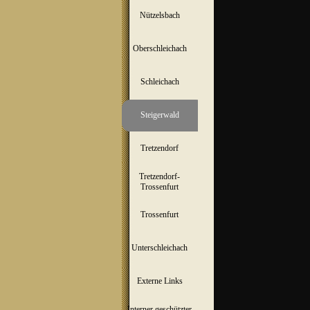
Nützelsbach
▼
Oberschleichach
▼
Schleichach
▼
Steigerwald
▼
Tretzendorf
▼
Tretzendorf-
▼
Trossenfurt
Trossenfurt
▼
Unterschleichach
▼
Externe Links
Interner geschützter