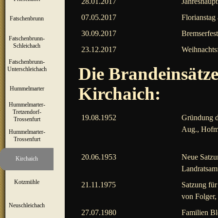
28.01.2017
Jahreshaupt
07.05.2017
Florianstag
Fatschenbrunn
▼
30.09.2017
Bremserfest
Fatschenbrunn-
▼
Schleichach
23.12.2017
Weihnachtsf
Fatschenbrunn-
▼
Die Brandeinsätze
Unterschleichach
Kirchaich:
Hummelmarter
▼
Hummelmarter-
Tretzendorf-
▼
19.08.1952
Gründung de
Trossenfurt
Aug., Hofma
Hummelmarter-
▼
Trossenfurt
20.06.1953
Neue Satzun
Kirchaich
▼
Landratsamt
Kotzmühle
▼
21.11.1975
Satzung für
von Folger,
Neuschleichach
▼
27.07.1980
Familien Bl