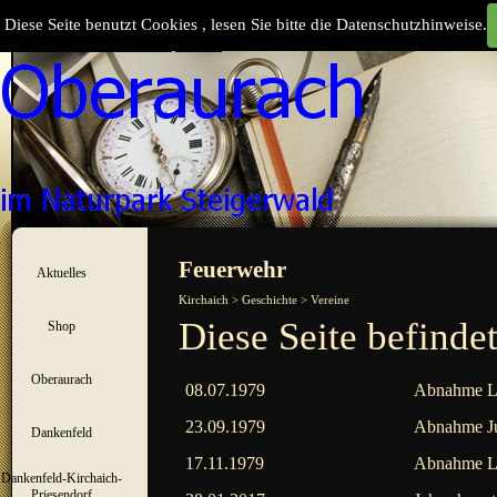
Direkt zum Seiteninhalt
Diese Seite benutzt Cookies , lesen Sie bitte die Datenschutzhinweise.
Suchen
Menü überspringen
Feuerwehr
Aktuelles
▼
Kirchaich > Geschichte > Vereine
Diese Seite befinde
Shop
▼
Oberaurach
▼
08.07.1979
Abnahme Le
23.09.1979
Abnahme Ju
Dankenfeld
▼
17.11.1979
Abnahme Le
Dankenfeld-Kirchaich-
▼
Priesendorf