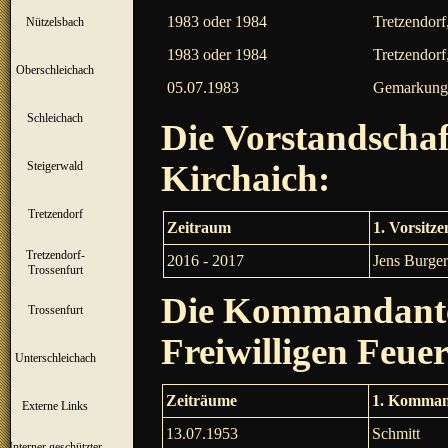
1983 oder 1984
Tretzendorf
Nützelsbach
▼
1983 oder 1984
Tretzendorf
Oberschleichach
▼
05.07.1983
Gemarkung 
Schleichach
▼
Die Vorstandschaf
Kirchaich:
Steigerwald
▼
Tretzendorf
▼
Zeitraum
1. Vorsitz
Tretzendorf-
2016 - 2017
Jens Burger
▼
Trossenfurt
Die Kommandante
Trossenfurt
▼
Freiwilligen Feue
Unterschleichach
▼
Zeiträume
1. Komman
Externe Links
13.07.1953
Schmitt
Interner geschützter