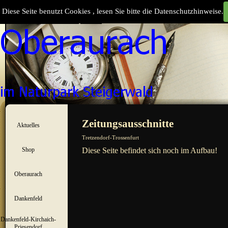
Direkt zum Seiteninhalt
Diese Seite benutzt Cookies , lesen Sie bitte die Datenschutzhinweise.
Suchen
Menü überspringen
Zeitungsausschnitte
Aktuelles
▼
Tretzendorf-Trossenfurt
Shop
Diese Seite befindet sich noch im Aufbau!
▼
Oberaurach
▼
Dankenfeld
▼
Dankenfeld-Kirchaich-
▼
Priesendorf