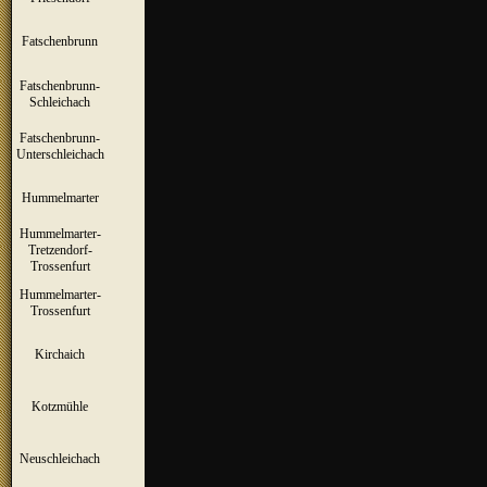
Fatschenbrunn
▼
Fatschenbrunn-
▼
Schleichach
Fatschenbrunn-
▼
Unterschleichach
Hummelmarter
▼
Hummelmarter-
Tretzendorf-
▼
Trossenfurt
Hummelmarter-
▼
Trossenfurt
Kirchaich
▼
Kotzmühle
▼
Neuschleichach
▼