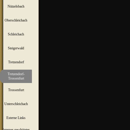
Nützelsbach
▼
Oberschleichach
▼
Schleichach
▼
Steigerwald
▼
Tretzendorf
▼
Tretzendorf-
▼
Trossenfurt
Trossenfurt
▼
Unterschleichach
▼
Externe Links
Interner geschützter