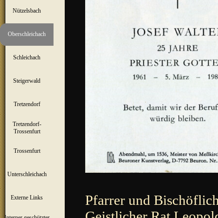
Nützelsbach
▼
Oberschleichach
▼
Schleichach
▼
Steigerwald
▼
Tretzendorf
▼
Tretzendorf-
▼
Trossenfurt
Trossenfurt
▼
Unterschleichach
▼
Pfarrer und Bischöflic
Externe Links
Geistlicher Rat Leopol
Interner geschützter