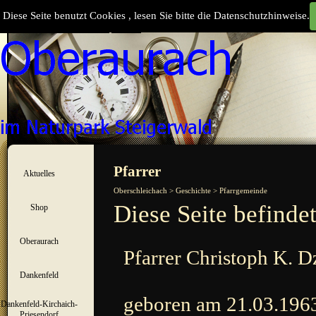
Direkt zum Seiteninhalt
Diese Seite benutzt Cookies , lesen Sie bitte die Datenschutzhinweise.
Suchen
Menü überspringen
Pfarrer
Aktuelles
▼
Oberschleichach > Geschichte > Pfarrgemeinde
Diese Seite befinde
Shop
▼
Oberaurach
▼
Pfarrer Christoph K. 
Dankenfeld
▼
geboren am 21.03.1963
Dankenfeld-Kirchaich-
▼
Priesendorf