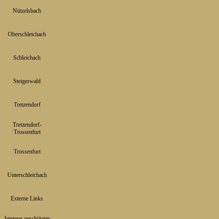
Nützelsbach
▼
Oberschleichach
▼
Schleichach
▼
Steigerwald
▼
Tretzendorf
▼
Tretzendorf-
▼
Trossenfurt
Trossenfurt
▼
Unterschleichach
▼
Externe Links
Interner geschützter