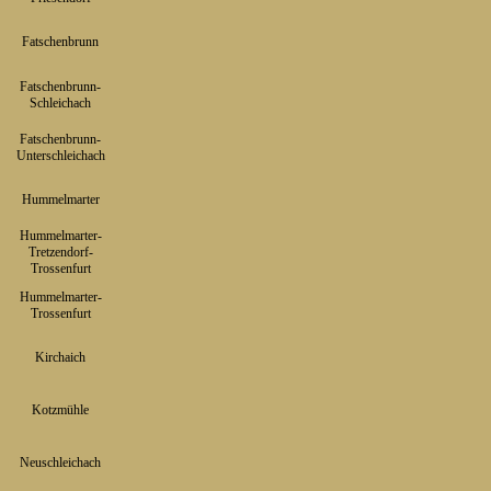
Fatschenbrunn
▼
Fatschenbrunn-
▼
Schleichach
Fatschenbrunn-
▼
Unterschleichach
Hummelmarter
▼
Hummelmarter-
Tretzendorf-
▼
Trossenfurt
Hummelmarter-
▼
Trossenfurt
Kirchaich
▼
Kotzmühle
▼
Neuschleichach
▼