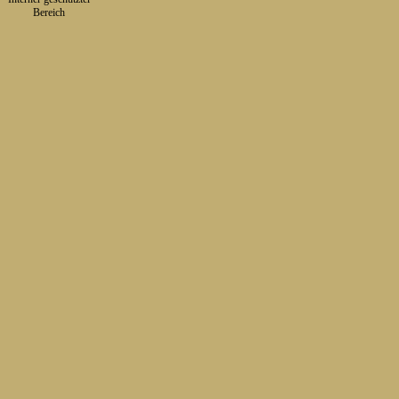
▼
Bereich
Zurück zum Seiteninhalt