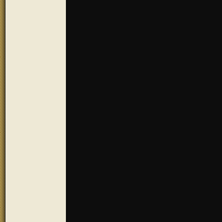
Ansichtskarte Sc
Fatschenbrunn (
Ansichtskarten
Motiv 1: Blick a
Armin-Knab-Hau
Brotbacken Ober
Mehrzweckgebäu
Hutzelstand Fat
Oberschleichac
Ansichtskarte D
cm), Querformat
Ansichtskarte O
Ansichtskarten
Motiv 2: Schloß
Kirchaich / Fat
Trossenfurt / R
Tretzendorf / B