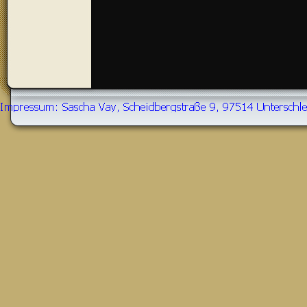
Tretzendorf / Un
Neuschleichach 
Ansichtskarte D
cm), Querformat
Zurück zum Seiteninhalt