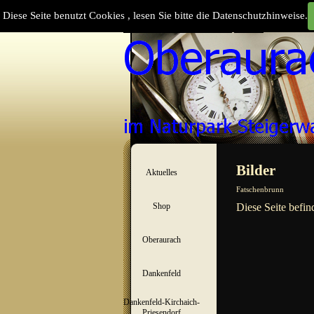
Direkt zum Seiteninhalt
Diese Seite benutzt Cookies , lesen Sie bitte die Datenschutzhinweise.
Suchen
Menü überspringen
Bilder
Aktuelles
▼
Fatschenbrunn
Shop
Diese Seite befin
▼
Oberaurach
▼
Dankenfeld
▼
Dankenfeld-Kirchaich-
▼
Priesendorf