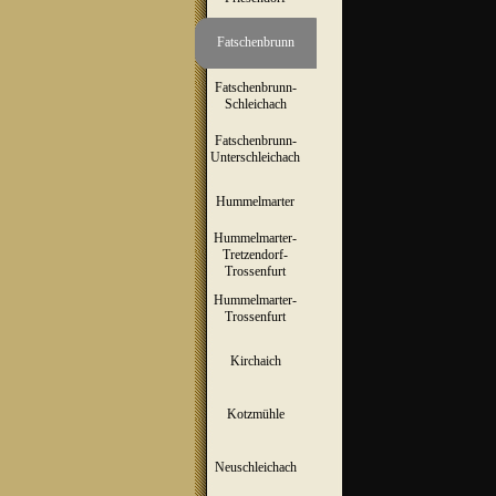
Fatschenbrunn
▼
Fatschenbrunn-
▼
Schleichach
Fatschenbrunn-
▼
Unterschleichach
Hummelmarter
▼
Hummelmarter-
Tretzendorf-
▼
Trossenfurt
Hummelmarter-
▼
Trossenfurt
Kirchaich
▼
Kotzmühle
▼
Neuschleichach
▼