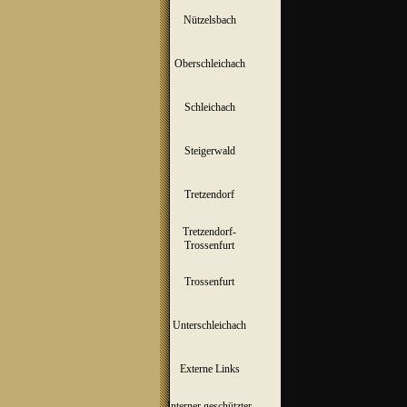
Nützelsbach
▼
Oberschleichach
▼
Schleichach
▼
Steigerwald
▼
Tretzendorf
▼
Tretzendorf-
▼
Trossenfurt
Trossenfurt
▼
Unterschleichach
▼
Externe Links
Interner geschützter