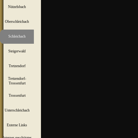
Nützelsbach
▼
Oberschleichach
▼
Schleichach
▼
Steigerwald
▼
Tretzendorf
▼
Tretzendorf-
▼
Trossenfurt
Trossenfurt
▼
Unterschleichach
▼
Externe Links
Interner geschützter