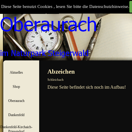
Direkt zum Seiteninhalt
Diese Seite benutzt Cookies , lesen Sie bitte die Datenschutzhinweise.
Suchen
Menü überspringen
Abzeichen
Aktuelles
▼
Schleichach
Shop
Diese Seite befindet sich noch im Aufbau!
▼
Oberaurach
▼
Dankenfeld
▼
Dankenfeld-Kirchaich-
▼
Priesendorf