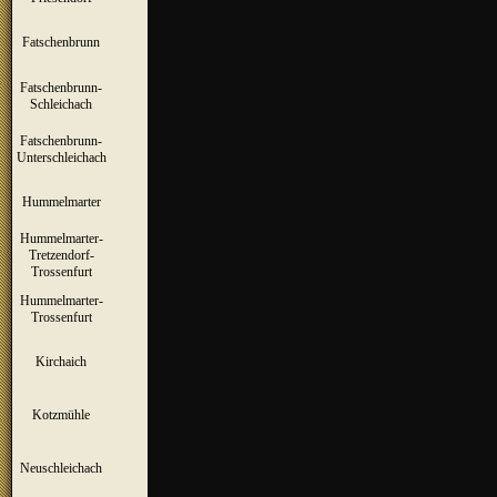
Fatschenbrunn
▼
Fatschenbrunn-
▼
Schleichach
Fatschenbrunn-
▼
Unterschleichach
Hummelmarter
▼
Hummelmarter-
Tretzendorf-
▼
Trossenfurt
Hummelmarter-
▼
Trossenfurt
Kirchaich
▼
Kotzmühle
▼
Neuschleichach
▼