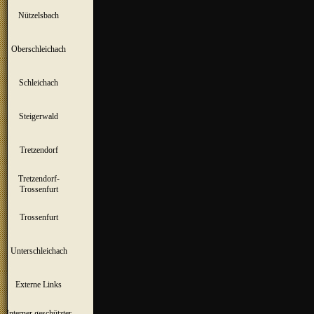
Nützelsbach
▼
Oberschleichach
▼
Schleichach
▼
Steigerwald
▼
Tretzendorf
▼
Tretzendorf-
▼
Trossenfurt
Trossenfurt
▼
Unterschleichach
▼
Externe Links
Interner geschützter