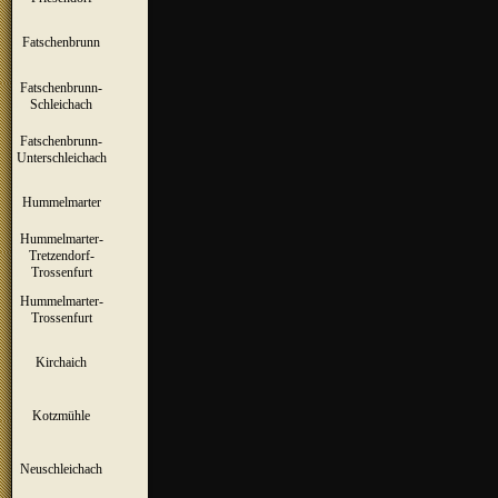
Fatschenbrunn
▼
Fatschenbrunn-
▼
Schleichach
Fatschenbrunn-
▼
Unterschleichach
Hummelmarter
▼
Hummelmarter-
Tretzendorf-
▼
Trossenfurt
Hummelmarter-
▼
Trossenfurt
Kirchaich
▼
Kotzmühle
▼
Neuschleichach
▼