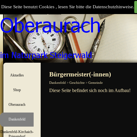
Direkt zum Seiteninhalt
Diese Seite benutzt Cookies , lesen Sie bitte die Datenschutzhinweise.
Suchen
Menü überspringen
Bürgermeister(-innen)
Aktuelles
▼
Dankenfeld > Geschichte > Gemeinde
Shop
Diese Seite befindet sich noch im Aufbau!
▼
Oberaurach
▼
Dankenfeld
▼
Dankenfeld-Kirchaich-
▼
Priesendorf