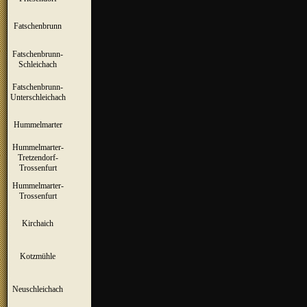
Fatschenbrunn
▼
Fatschenbrunn-
▼
Schleichach
Fatschenbrunn-
▼
Unterschleichach
Hummelmarter
▼
Hummelmarter-
Tretzendorf-
▼
Trossenfurt
Hummelmarter-
▼
Trossenfurt
Kirchaich
▼
Kotzmühle
▼
Neuschleichach
▼