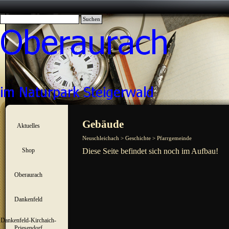
Direkt zum Seiteninhalt
Suchen
Menü überspringen
Gebäude
Aktuelles
▼
Neuschleichach > Geschichte > Pfarrgemeinde
Shop
Diese Seite befindet sich noch im Aufbau!
▼
Oberaurach
▼
Dankenfeld
▼
Dankenfeld-Kirchaich-
▼
Priesendorf