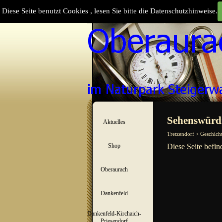
Direkt zum Seiteninhalt
Diese Seite benutzt Cookies , lesen Sie bitte die Datenschutzhinweise.
Suchen
Menü überspringen
Sehenswürdi
Aktuelles
▼
Tretzendorf > Geschich
Shop
Diese Seite befin
▼
Oberaurach
▼
Dankenfeld
▼
Dankenfeld-Kirchaich-
▼
Priesendorf