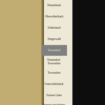
Nützelsbach
▼
Oberschleichach
▼
Schleichach
▼
Steigerwald
▼
Tretzendorf
▼
Tretzendorf-
▼
Trossenfurt
Trossenfurt
▼
Unterschleichach
▼
Externe Links
Interner geschützter