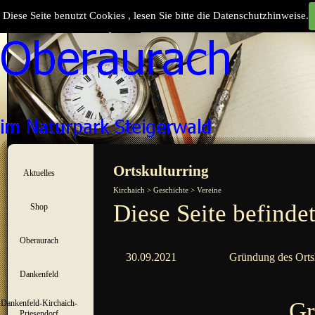
Direkt zum Seiteninhalt
Diese Seite benutzt Cookies , lesen Sie bitte die Datenschutzhinweise.
Suchen
Menü überspringen
Ortskulturring
Aktuelles
▼
Kirchaich > Geschichte > Vereine
Diese Seite befinde
Shop
▼
Oberaurach
▼
30.09.2021
Gründung des Ortsk
Dankenfeld
▼
Gr
Dankenfeld-Kirchaich-
▼
Priesendorf