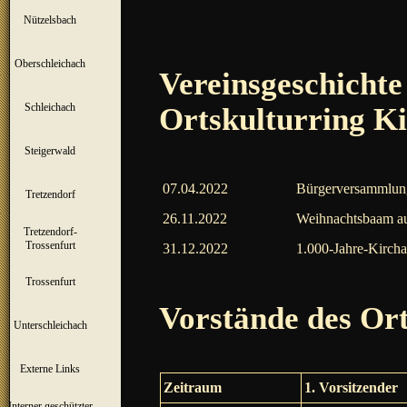
Nützelsbach
▼
Oberschleichach
▼
Vereinsgeschichte
Schleichach
Ortskulturring Ki
▼
Steigerwald
▼
07.04.2022
Bürgerversammlung
Tretzendorf
▼
26.11.2022
Weihnachtsbaam auf
Tretzendorf-
▼
Trossenfurt
31.12.2022
1.000-Jahre-Kircha
Trossenfurt
▼
Vorstände des Ort
Unterschleichach
▼
Externe Links
Zeitraum
1. Vorsitzender
Interner geschützter