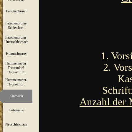
Fatschenbrunn
▼
Fatschenbrunn-
▼
Schleichach
Fatschenbrunn-
▼
Unterschleichach
1. Vors
Hummelmarter
▼
Hummelmarter-
2. Vor
Tretzendorf-
▼
Trossenfurt
Kas
Hummelmarter-
▼
Trossenfurt
Schrift
Kirchaich
▼
Anzahl der 
Kotzmühle
▼
Neuschleichach
▼