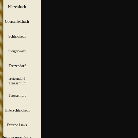
Nützelsbach
▼
Oberschleichach
▼
Schleichach
▼
Steigerwald
▼
Tretzendorf
▼
Tretzendorf-
▼
Trossenfurt
Trossenfurt
▼
Unterschleichach
▼
Externe Links
Interner geschützter