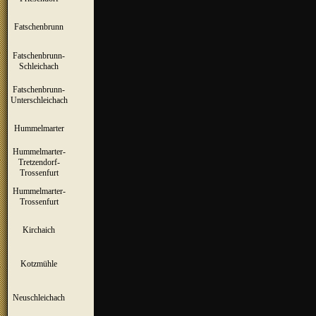
Fatschenbrunn
▼
Fatschenbrunn-
▼
Schleichach
Fatschenbrunn-
▼
Unterschleichach
Hummelmarter
▼
Hummelmarter-
Tretzendorf-
▼
Trossenfurt
Hummelmarter-
▼
Trossenfurt
Kirchaich
▼
Kotzmühle
▼
Neuschleichach
▼