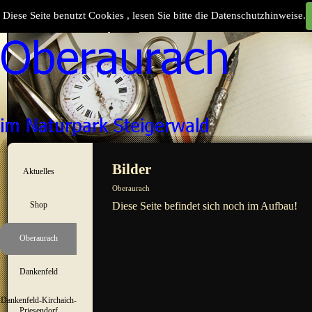
Direkt zum Seiteninhalt
Diese Seite benutzt Cookies , lesen Sie bitte die Datenschutzhinweise.
Suchen
Menü überspringen
Bilder
Aktuelles
▼
Oberaurach
Shop
Diese Seite befindet sich noch im Aufbau!
▼
Oberaurach
▼
Dankenfeld
▼
Dankenfeld-Kirchaich-
▼
Priesendorf