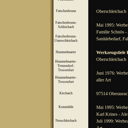
Fatschenbrunn
Oberschleichach
▼
Fatschenbrunn-
Mai 1995: Werbea
▼
Schleichach
Familie Schnös - 
Fatschenbrunn-
Sanitärbedarf, F
▼
Unterschleichach
Hummelmarter
Werkzeugstiele K
▼
Oberschleichach
Hummelmarter-
Tretzendorf-
▼
Trossenfurt
Juni 1976: Werbea
Hummelmarter-
aller Art
▼
Trossenfurt
Kirchaich
97514 Oberaurac
▼
Kotzmühle
Mai 1995: Werbea
▼
Karl Krines - Ale
Neuschleichach
Juli 1999: Werbea
▼
Art