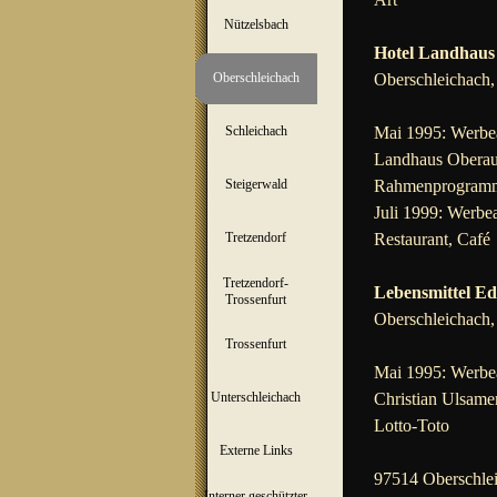
Nützelsbach
▼
Hotel Landhaus
Oberschleichach
Oberschleichach
▼
Schleichach
Mai 1995: Werbea
▼
Landhaus Oberaura
Steigerwald
Rahmenprogram
▼
Juli 1999: Werbea
Tretzendorf
Restaurant, Café
▼
Tretzendorf-
Lebensmittel E
▼
Trossenfurt
Oberschleichach,
Trossenfurt
▼
Mai 1995: Werbea
Unterschleichach
Christian Ulsamer
▼
Lotto-Toto
Externe Links
97514 Oberschlei
Interner geschützter