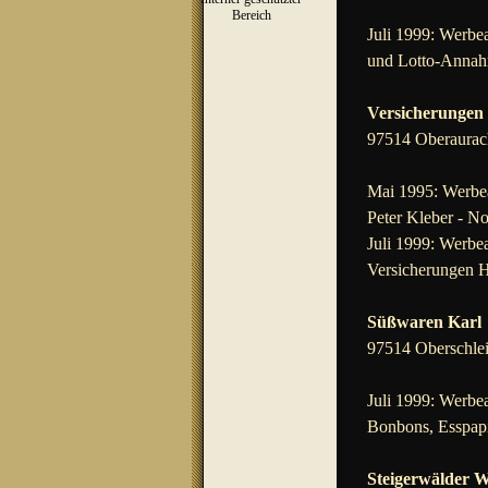
▼
Bereich
Juli 1999: Werbea
und Lotto-Annah
Versicherungen
97514 Oberaurach
Mai 1995: Werbea
Peter Kleber - N
Juli 1999: Werbea
Versicherungen H
Süßwaren Karl
97514 Oberschlei
Juli 1999: Werbea
Bonbons, Esspapi
Steigerwälder 