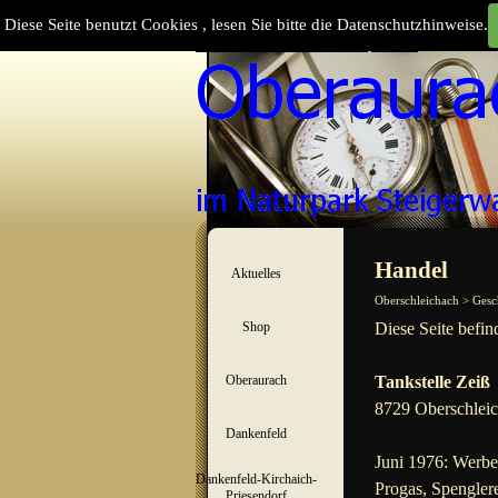
Direkt zum Seiteninhalt
Diese Seite benutzt Cookies , lesen Sie bitte die Datenschutzhinweise.
Suchen
Menü überspringen
Handel
Aktuelles
▼
Oberschleichach > Gesc
Shop
Diese Seite befin
▼
Oberaurach
Tankstelle Zeiß
▼
8729 Oberschlei
Dankenfeld
▼
Juni 1976: Werbea
Dankenfeld-Kirchaich-
Progas, Spengler
▼
Priesendorf