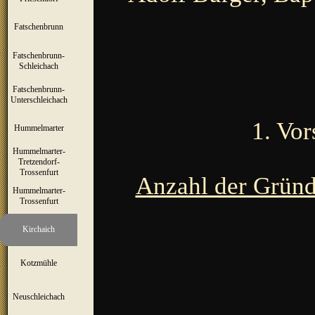
Fatschenbrunn
▼
Fatschenbrunn-
▼
Schleichach
Fatschenbrunn-
▼
Unterschleichach
1. Vor
Hummelmarter
▼
Hummelmarter-
Tretzendorf-
▼
Trossenfurt
Anzahl der Gründ
Hummelmarter-
▼
Trossenfurt
Kirchaich
▼
Kotzmühle
▼
Neuschleichach
▼