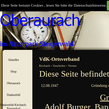
Direkt zum Seiteninhalt
Diese Seite benutzt Cookies , lesen Sie bitte die Datenschutzhinweise.
Suchen
Menü überspringen
VdK-Ortsverband
Aktuelles
▼
Kirchaich > Geschichte > Vereine
Diese Seite befinde
Shop
▼
Oberaurach
▼
12.08.1947
Gründung d
Gr
Dankenfeld
▼
Adolf Burger, Bap
Dankenfeld-Kirchaich-
▼
Priesendorf