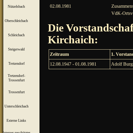
02.08.1981
Zusammensc
Nützelsbach
▼
VdK-Ortsve
Oberschleichach
▼
Die Vorstandscha
Schleichach
▼
Kirchaich:
Steigerwald
▼
Zeitraum
1. Vorstan
Tretzendorf
12.08.1947 - 01.08.1981
Adolf Burg
▼
Tretzendorf-
▼
Trossenfurt
Trossenfurt
▼
Unterschleichach
▼
Externe Links
Interner geschützter