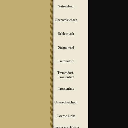
Nützelsbach
▼
Oberschleichach
▼
Schleichach
▼
Steigerwald
▼
Tretzendorf
▼
Tretzendorf-
▼
Trossenfurt
Trossenfurt
▼
Unterschleichach
▼
Externe Links
Interner geschützter