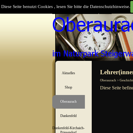
Direkt zum Seiteninhalt
Diese Seite benutzt Cookies , lesen Sie bitte die Datenschutzhinweise.
Suchen
Menü überspringen
Lehrer(inne
Aktuelles
▼
Oberaurach > Geschicht
Shop
Diese Seite befin
▼
Oberaurach
▼
Dankenfeld
▼
Dankenfeld-Kirchaich-
▼
Priesendorf