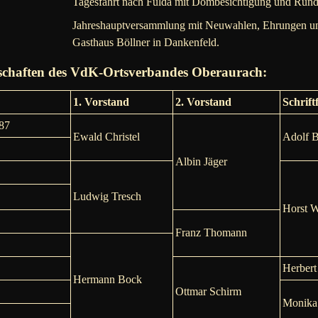
Tagesfahrt nach Fulda mit Dombesichtigung und Rundg
Jahreshauptversammlung mit Neuwahlen, Ehrungen und
Gasthaus Böllner in Dankenfeld.
schaften des VdK-Ortsverbandes Oberaurach:
1. Vorstand
2. Vorstand
Schrift
87
Ewald Christel
Adolf B
Albin Jäger
Ludwig Tresch
Horst 
Franz Thomann
Herbert
Hermann Bock
Ottmar Schirm
Monika