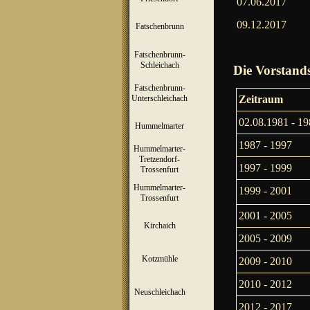
07.06.2017
09.12.2017
Fatschenbrunn
▼
Fatschenbrunn-
▼
Schleichach
Die Vorstand
Fatschenbrunn-
▼
Unterschleichach
Zeitraum
02.08.1981 - 19
Hummelmarter
▼
1987 - 1997
Hummelmarter-
Tretzendorf-
▼
1997 - 1999
Trossenfurt
Hummelmarter-
1999 - 2001
▼
Trossenfurt
2001 - 2005
Kirchaich
▼
2005 - 2009
Kotzmühle
▼
2009 - 2010
2010 - 2012
Neuschleichach
▼
2012 - 2017