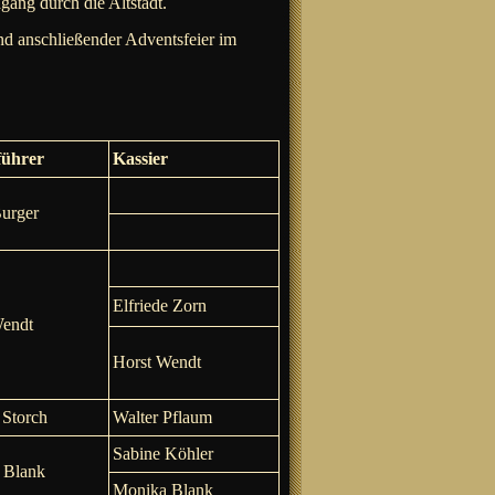
ang durch die Altstadt.
 anschließender Adventsfeier im
führer
Kassier
urger
Elfriede Zorn
Wendt
Horst Wendt
 Storch
Walter Pflaum
Sabine Köhler
 Blank
Monika Blank