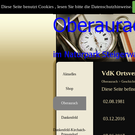
Direkt zum Seiteninhalt
Diese Seite benutzt Cookies , lesen Sie bitte die Datenschutzhinweise.
Suchen
Menü überspringen
VdK Ortsve
Aktuelles
▼
Oberaurach > Geschicht
Shop
Diese Seite befin
▼
02.08.1981
Oberaurach
▼
Dankenfeld
▼
03.12.2016
Dankenfeld-Kirchaich-
▼
Priesendorf