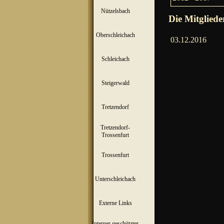
Nützelsbach
▼
Die Mitglied
Oberschleichach
▼
03.12.2016
Schleichach
▼
Steigerwald
▼
Tretzendorf
▼
Tretzendorf-
▼
Trossenfurt
Trossenfurt
▼
Unterschleichach
▼
Externe Links
Interner geschützter