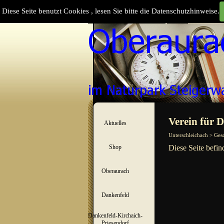
Direkt zum Seiteninhalt
Diese Seite benutzt Cookies , lesen Sie bitte die Datenschutzhinweise.
Suchen
Menü überspringen
Verein für 
Aktuelles
▼
Unterschleichach > Gesc
Shop
Diese Seite befin
▼
Oberaurach
▼
Dankenfeld
▼
Dankenfeld-Kirchaich-
▼
Priesendorf