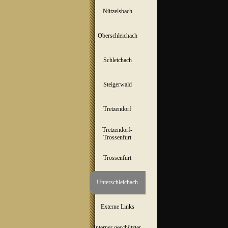
Nützelsbach
▼
Oberschleichach
▼
Schleichach
▼
Steigerwald
▼
Tretzendorf
▼
Tretzendorf-
▼
Trossenfurt
Trossenfurt
▼
Unterschleichach
▼
Externe Links
Interner geschützter