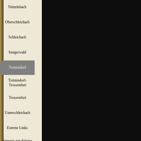
Nützelsbach
▼
Oberschleichach
▼
Schleichach
▼
Steigerwald
▼
Tretzendorf
▼
Tretzendorf-
▼
Trossenfurt
Trossenfurt
▼
Unterschleichach
▼
Externe Links
Interner geschützter