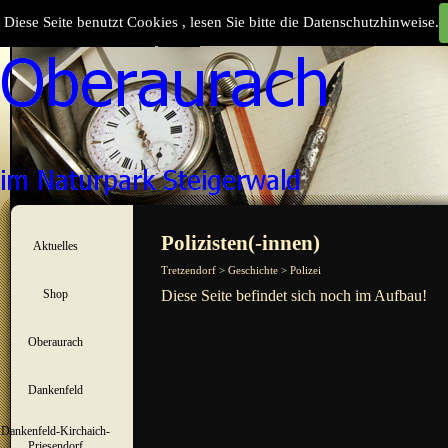
Direkt zum Seiteninhalt
Diese Seite benutzt Cookies , lesen Sie bitte die Datenschutzhinweise.
Suchen
Menü überspringen
Polizisten(-innen)
Aktuelles
▼
Tretzendorf > Geschichte > Polizei
Shop
Diese Seite befindet sich noch im Aufbau!
▼
Oberaurach
▼
Dankenfeld
▼
Dankenfeld-Kirchaich-
▼
Priesendorf