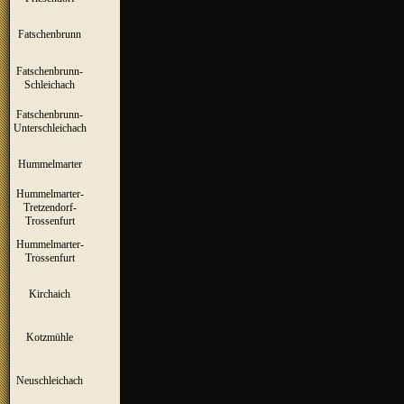
Fatschenbrunn
▼
Fatschenbrunn-
▼
Schleichach
Fatschenbrunn-
▼
Unterschleichach
Hummelmarter
▼
Hummelmarter-
Tretzendorf-
▼
Trossenfurt
Hummelmarter-
▼
Trossenfurt
Kirchaich
▼
Kotzmühle
▼
Neuschleichach
▼