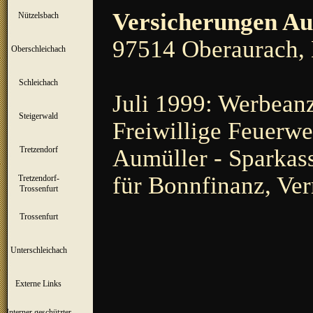
Versicherungen Au
Nützelsbach
▼
97514 Oberaurach, 
Oberschleichach
▼
Schleichach
▼
Juli 1999: Werbeanz
Steigerwald
▼
Freiwillige Feuerwe
Aumüller - Sparkass
Tretzendorf
▼
für Bonnfinanz, Ve
Tretzendorf-
▼
Trossenfurt
Trossenfurt
▼
Unterschleichach
▼
Externe Links
Interner geschützter