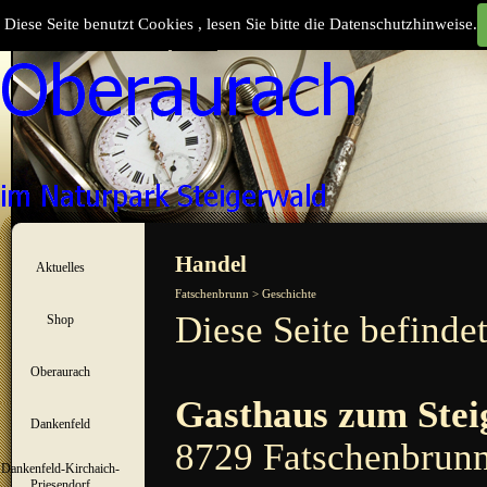
Direkt zum Seiteninhalt
Diese Seite benutzt Cookies , lesen Sie bitte die Datenschutzhinweise.
Suchen
Menü überspringen
Handel
Aktuelles
▼
Fatschenbrunn > Geschichte
Diese Seite befinde
Shop
▼
Oberaurach
▼
Gasthaus zum Stei
Dankenfeld
▼
8729 Fatschenbrun
Dankenfeld-Kirchaich-
▼
Priesendorf