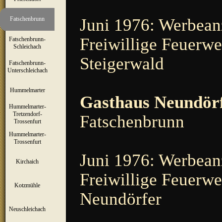
Juni 1976: Werbeanz
Fatschenbrunn
▼
Freiwillige Feuerw
Fatschenbrunn-
▼
Schleichach
Steigerwald
Fatschenbrunn-
▼
Unterschleichach
Hummelmarter
▼
Gasthaus Neundör
Hummelmarter-
Tretzendorf-
▼
Fatschenbrunn
Trossenfurt
Hummelmarter-
▼
Trossenfurt
Juni 1976: Werbeanz
Kirchaich
▼
Freiwillige Feuerwe
Kotzmühle
▼
Neundörfer
Neuschleichach
▼