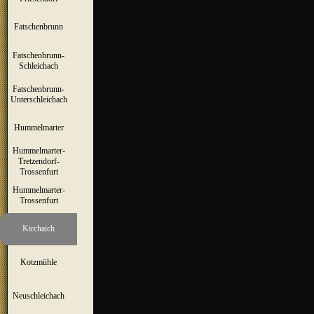
Fatschenbrunn
▼
Fatschenbrunn-
▼
Schleichach
Fatschenbrunn-
▼
Unterschleichach
Hummelmarter
▼
Hummelmarter-
Tretzendorf-
▼
Trossenfurt
Hummelmarter-
▼
Trossenfurt
Kirchaich
▼
Kotzmühle
▼
Neuschleichach
▼