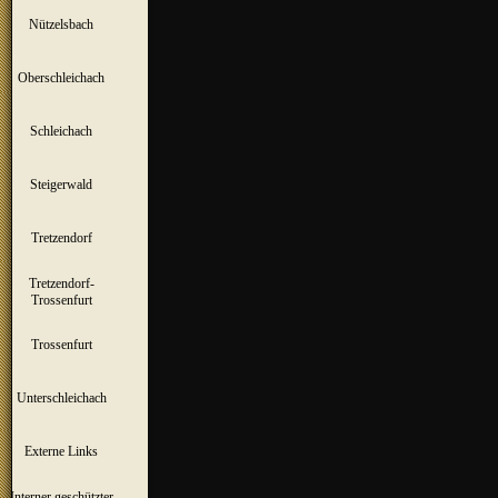
Nützelsbach
▼
Oberschleichach
▼
Schleichach
▼
Steigerwald
▼
Tretzendorf
▼
Tretzendorf-
▼
Trossenfurt
Trossenfurt
▼
Unterschleichach
▼
Externe Links
Interner geschützter