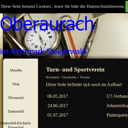
Direkt zum Seiteninhalt
Diese Seite benutzt Cookies , lesen Sie bitte die Datenschutzhinweise.
Suchen
Menü überspringen
Turn- und Sportverein
Aktuelles
▼
Kirchaich > Geschichte > Vereine
Shop
Diese Seite befindet sich noch im Aufbau!
▼
06.05.2017
U7-Verbands
Oberaurach
▼
24.06.2017
Johannisfeu
Dankenfeld
▼
01.07.2017
Plattenpart
Dankenfeld-Kirchaich-
▼
Priesendorf