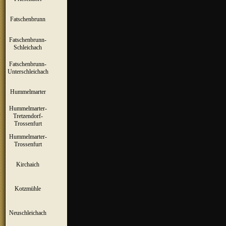
Fatschenbrunn
▼
Fatschenbrunn-
▼
Schleichach
Fatschenbrunn-
▼
Unterschleichach
Hummelmarter
▼
Hummelmarter-
Tretzendorf-
▼
Trossenfurt
Hummelmarter-
▼
Trossenfurt
Kirchaich
▼
Kotzmühle
▼
Neuschleichach
▼