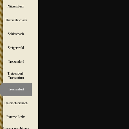
Nützelsbach
▼
Oberschleichach
▼
Schleichach
▼
Steigerwald
▼
Tretzendorf
▼
Tretzendorf-
▼
Trossenfurt
Trossenfurt
▼
Unterschleichach
▼
Externe Links
Interner geschützter