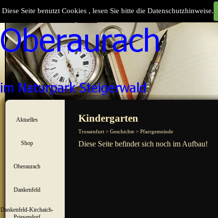
Direkt zum Seiteninhalt
Diese Seite benutzt Cookies , lesen Sie bitte die Datenschutzhinweise.
Suchen
Menü überspringen
Kindergarten
Aktuelles
▼
Trossenfurt > Geschichte > Pfarrgemeinde
Shop
Diese Seite befindet sich noch im Aufbau!
▼
Oberaurach
▼
Dankenfeld
▼
Dankenfeld-Kirchaich-
▼
Priesendorf