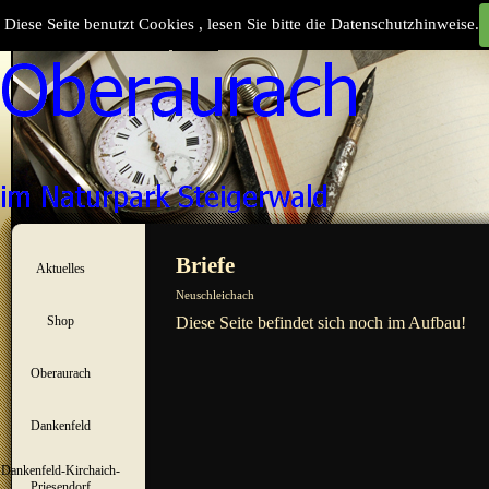
Direkt zum Seiteninhalt
Diese Seite benutzt Cookies , lesen Sie bitte die Datenschutzhinweise.
Suchen
Menü überspringen
Briefe
Aktuelles
▼
Neuschleichach
Shop
Diese Seite befindet sich noch im Aufbau!
▼
Oberaurach
▼
Dankenfeld
▼
Dankenfeld-Kirchaich-
▼
Priesendorf