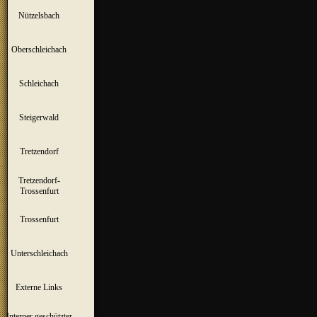
Nützelsbach
▼
Oberschleichach
▼
Schleichach
▼
Steigerwald
▼
Tretzendorf
▼
Tretzendorf-
▼
Trossenfurt
Trossenfurt
▼
Unterschleichach
▼
Externe Links
Interner geschützter