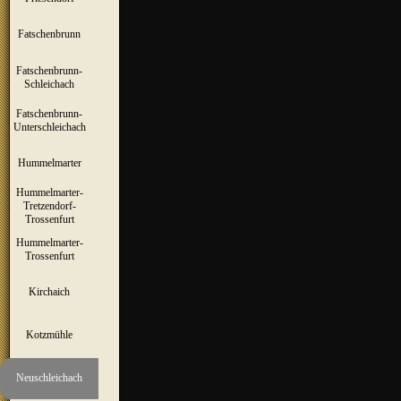
Fatschenbrunn
▼
Fatschenbrunn-
▼
Schleichach
Fatschenbrunn-
▼
Unterschleichach
Hummelmarter
▼
Hummelmarter-
Tretzendorf-
▼
Trossenfurt
Hummelmarter-
▼
Trossenfurt
Kirchaich
▼
Kotzmühle
▼
Neuschleichach
▼