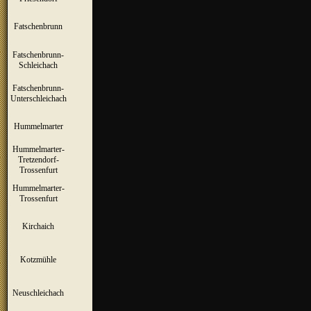
Fatschenbrunn
▼
Fatschenbrunn-
▼
Schleichach
Fatschenbrunn-
▼
Unterschleichach
Hummelmarter
▼
Hummelmarter-
Tretzendorf-
▼
Trossenfurt
Hummelmarter-
▼
Trossenfurt
Kirchaich
▼
Kotzmühle
▼
Neuschleichach
▼