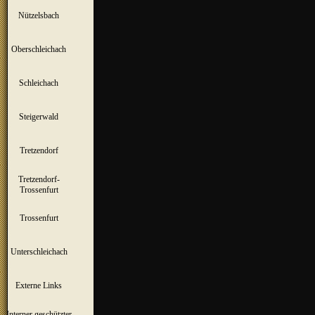
Nützelsbach
▼
Oberschleichach
▼
Schleichach
▼
Steigerwald
▼
Tretzendorf
▼
Tretzendorf-
▼
Trossenfurt
Trossenfurt
▼
Unterschleichach
▼
Externe Links
Interner geschützter