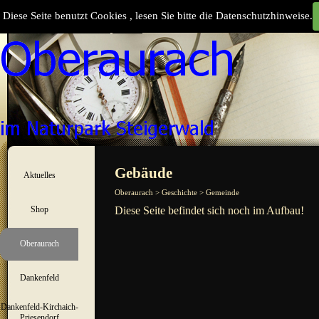
Direkt zum Seiteninhalt
Diese Seite benutzt Cookies , lesen Sie bitte die Datenschutzhinweise.
Suchen
Menü überspringen
Gebäude
Aktuelles
▼
Oberaurach > Geschichte > Gemeinde
Shop
Diese Seite befindet sich noch im Aufbau!
▼
Oberaurach
▼
Dankenfeld
▼
Dankenfeld-Kirchaich-
▼
Priesendorf