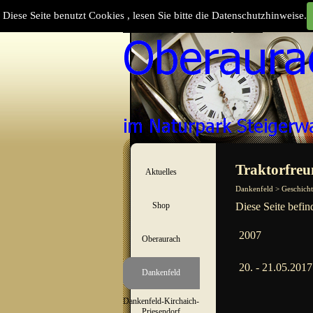
Direkt zum Seiteninhalt
Diese Seite benutzt Cookies , lesen Sie bitte die Datenschutzhinweise.
Suchen
Menü überspringen
Traktorfreu
Aktuelles
▼
Dankenfeld > Geschicht
Shop
Diese Seite befin
▼
2007
Oberaurach
▼
20. - 21.05.2017
Dankenfeld
▼
Dankenfeld-Kirchaich-
▼
Priesendorf