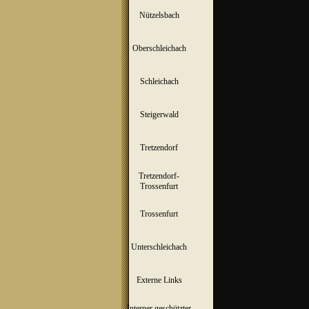
Nützelsbach
▼
Oberschleichach
▼
Schleichach
▼
Steigerwald
▼
Tretzendorf
▼
Tretzendorf-
▼
Trossenfurt
Trossenfurt
▼
Unterschleichach
▼
Externe Links
Interner geschützter