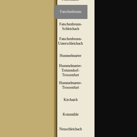
Fatschenbrunn
▼
Fatschenbrunn-
▼
Schleichach
Fatschenbrunn-
▼
Unterschleichach
Hummelmarter
▼
Hummelmarter-
Tretzendorf-
▼
Trossenfurt
Hummelmarter-
▼
Trossenfurt
Kirchaich
▼
Kotzmühle
▼
Neuschleichach
▼