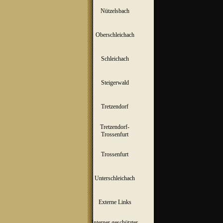
Nützelsbach
▼
Oberschleichach
▼
Schleichach
▼
Steigerwald
▼
Tretzendorf
▼
Tretzendorf-
▼
Trossenfurt
Trossenfurt
▼
Unterschleichach
▼
Externe Links
Interner geschützter