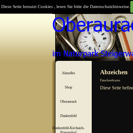
Direkt zum Seiteninhalt
Diese Seite benutzt Cookies , lesen Sie bitte die Datenschutzhinweise.
Suchen
Menü überspringen
Abzeichen
Aktuelles
▼
Fatschenbrunn
Shop
Diese Seite befin
▼
Oberaurach
▼
Dankenfeld
▼
Dankenfeld-Kirchaich-
▼
Priesendorf