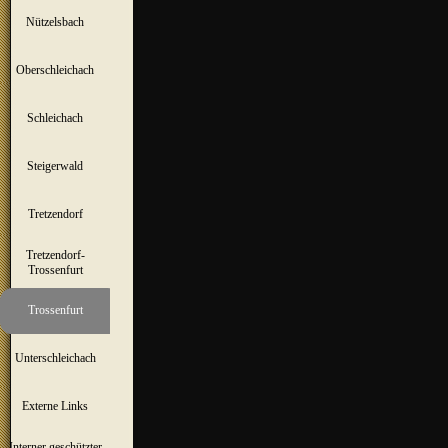
Nützelsbach
▼
Oberschleichach
▼
Schleichach
▼
Steigerwald
▼
Tretzendorf
▼
Tretzendorf-
▼
Trossenfurt
Trossenfurt
▼
Unterschleichach
▼
Externe Links
Interner geschützter