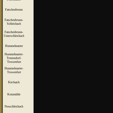
Fatschenbrunn
▼
Fatschenbrunn-
▼
Schleichach
Fatschenbrunn-
▼
Unterschleichach
Hummelmarter
▼
Hummelmarter-
Tretzendorf-
▼
Trossenfurt
Hummelmarter-
▼
Trossenfurt
Kirchaich
▼
Kotzmühle
▼
Neuschleichach
▼