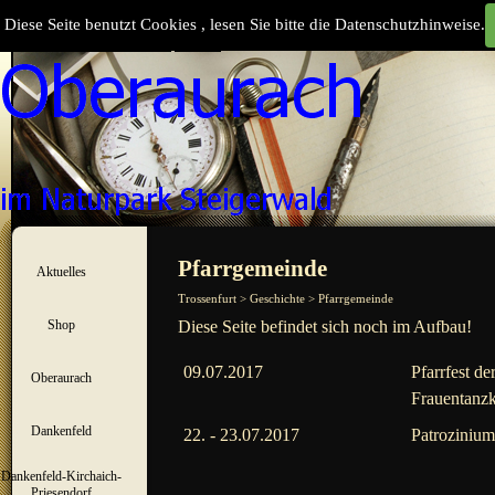
Direkt zum Seiteninhalt
Diese Seite benutzt Cookies , lesen Sie bitte die Datenschutzhinweise.
Suchen
Menü überspringen
Pfarrgemeinde
Aktuelles
▼
Trossenfurt > Geschichte > Pfarrgemeinde
Shop
Diese Seite befindet sich noch im Aufbau!
▼
09.07.2017
Pfarrfest de
Oberaurach
▼
Frauentanzk
Dankenfeld
▼
22. - 23.07.2017
Patrozinium
Dankenfeld-Kirchaich-
▼
Priesendorf