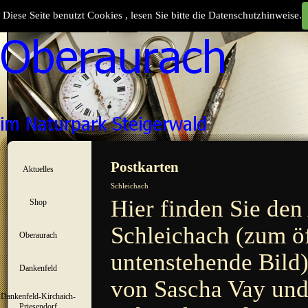
Direkt zum Seiteninhalt
Diese Seite benutzt Cookies , lesen Sie bitte die Datenschutzhinweise.
Suchen
Menü überspringen
Postkarten
Aktuelles
▼
Schleichach
Hier finden Sie den
Shop
▼
Schleichach (zum öf
Oberaurach
▼
untenstehende Bild)
Dankenfeld
▼
von Sascha Vay un
Dankenfeld-Kirchaich-
▼
Priesendorf