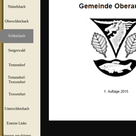
Nützelsbach
▼
Oberschleichach
▼
Schleichach
▼
Steigerwald
▼
Tretzendorf
▼
Tretzendorf-
▼
Trossenfurt
Trossenfurt
▼
Unterschleichach
▼
Externe Links
Interner geschützter