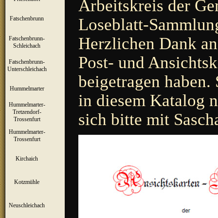
Arbeitskreis der Ge
Loseblatt-Sammlung
Fatschenbrunn
▼
Herzlichen Dank an 
Fatschenbrunn-
▼
Schleichach
Post- und Ansichtsk
Fatschenbrunn-
▼
Unterschleichach
beigetragen haben. 
Hummelmarter
▼
in diesem Katalog ni
Hummelmarter-
Tretzendorf-
▼
sich bitte mit Sasc
Trossenfurt
Hummelmarter-
▼
Trossenfurt
Kirchaich
▼
Kotzmühle
▼
Neuschleichach
▼