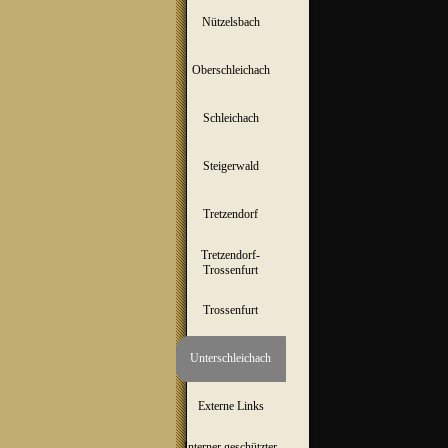
Nützelsbach
▼
Oberschleichach
▼
Schleichach
▼
Steigerwald
▼
Tretzendorf
▼
Tretzendorf-
▼
Trossenfurt
Trossenfurt
▼
Unterschleichach
▼
Externe Links
Interner geschützter