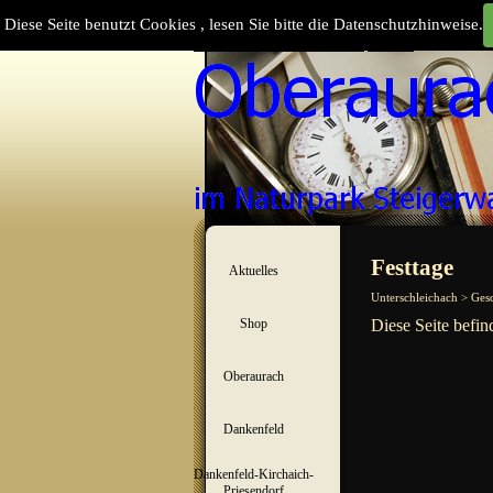
Direkt zum Seiteninhalt
Diese Seite benutzt Cookies , lesen Sie bitte die Datenschutzhinweise.
Suchen
Menü überspringen
Festtage
Aktuelles
▼
Unterschleichach > Ges
Shop
Diese Seite befin
▼
Oberaurach
▼
Dankenfeld
▼
Dankenfeld-Kirchaich-
▼
Priesendorf