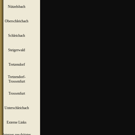
Nützelsbach
▼
Oberschleichach
▼
Schleichach
▼
Steigerwald
▼
Tretzendorf
▼
Tretzendorf-
▼
Trossenfurt
Trossenfurt
▼
Unterschleichach
▼
Externe Links
Interner geschützter