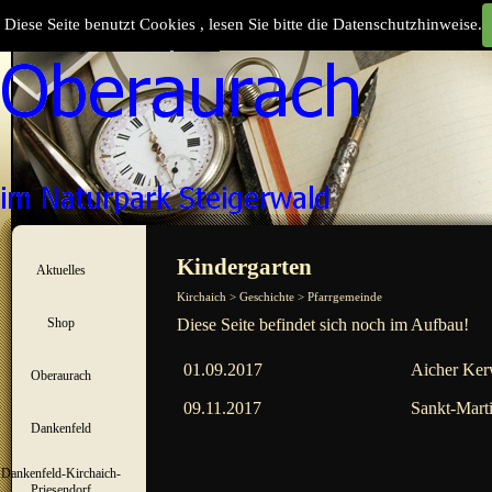
Direkt zum Seiteninhalt
Diese Seite benutzt Cookies , lesen Sie bitte die Datenschutzhinweise.
Suchen
Menü überspringen
Kindergarten
Aktuelles
▼
Kirchaich > Geschichte > Pfarrgemeinde
Shop
Diese Seite befindet sich noch im Aufbau!
▼
01.09.2017
Aicher Ker
Oberaurach
▼
09.11.2017
Sankt-Mart
Dankenfeld
▼
Dankenfeld-Kirchaich-
▼
Priesendorf