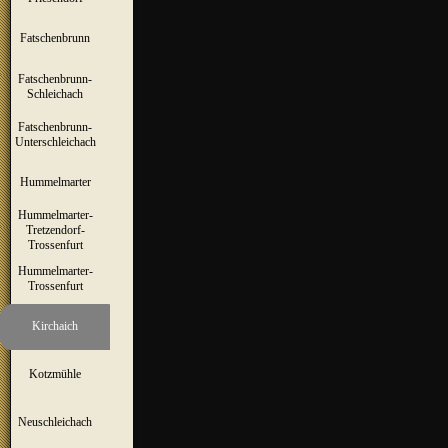
Fatschenbrunn
▼
Fatschenbrunn-
▼
Schleichach
Fatschenbrunn-
▼
Unterschleichach
Hummelmarter
▼
Hummelmarter-
Tretzendorf-
▼
Trossenfurt
Hummelmarter-
▼
Trossenfurt
Kirchaich
▼
Kotzmühle
▼
Neuschleichach
▼