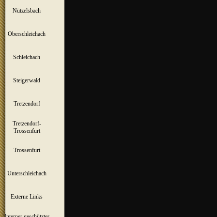
Nützelsbach
▼
Oberschleichach
▼
Schleichach
▼
Steigerwald
▼
Tretzendorf
▼
Tretzendorf-
▼
Trossenfurt
Trossenfurt
▼
Unterschleichach
▼
Externe Links
Interner geschützter