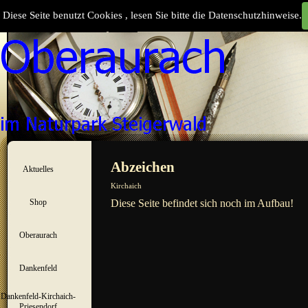
Direkt zum Seiteninhalt
Diese Seite benutzt Cookies , lesen Sie bitte die Datenschutzhinweise.
Suchen
Menü überspringen
Abzeichen
Aktuelles
▼
Kirchaich
Shop
Diese Seite befindet sich noch im Aufbau!
▼
Oberaurach
▼
Dankenfeld
▼
Dankenfeld-Kirchaich-
▼
Priesendorf