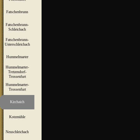
Fatschenbrunn
▼
Fatschenbrunn-
▼
Schleichach
Fatschenbrunn-
▼
Unterschleichach
Hummelmarter
▼
Hummelmarter-
Tretzendorf-
▼
Trossenfurt
Hummelmarter-
▼
Trossenfurt
Kirchaich
▼
Kotzmühle
▼
Neuschleichach
▼