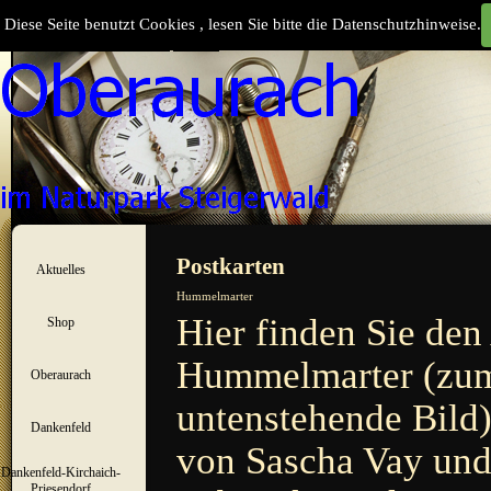
Direkt zum Seiteninhalt
Diese Seite benutzt Cookies , lesen Sie bitte die Datenschutzhinweise.
Suchen
Menü überspringen
Postkarten
Aktuelles
▼
Hummelmarter
Hier finden Sie den
Shop
▼
Hummelmarter (zum 
Oberaurach
▼
untenstehende Bild)
Dankenfeld
▼
von Sascha Vay un
Dankenfeld-Kirchaich-
▼
Priesendorf