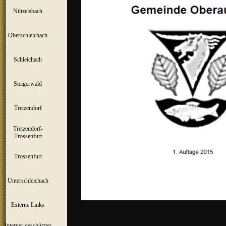
Nützelsbach
▼
Oberschleichach
▼
Schleichach
▼
Steigerwald
▼
Tretzendorf
▼
Tretzendorf-
▼
Trossenfurt
Trossenfurt
▼
Unterschleichach
▼
Externe Links
Interner geschützter