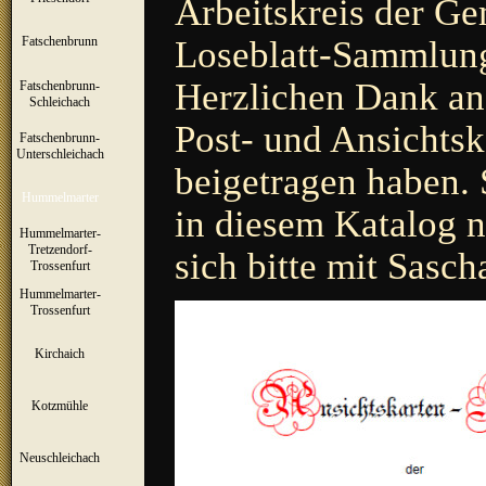
Arbeitskreis der Ge
Loseblatt-Sammlung
Fatschenbrunn
▼
Herzlichen Dank an 
Fatschenbrunn-
▼
Schleichach
Post- und Ansichtsk
Fatschenbrunn-
▼
Unterschleichach
beigetragen haben. 
Hummelmarter
▼
in diesem Katalog ni
Hummelmarter-
Tretzendorf-
▼
sich bitte mit Sasc
Trossenfurt
Hummelmarter-
▼
Trossenfurt
Kirchaich
▼
Kotzmühle
▼
Neuschleichach
▼