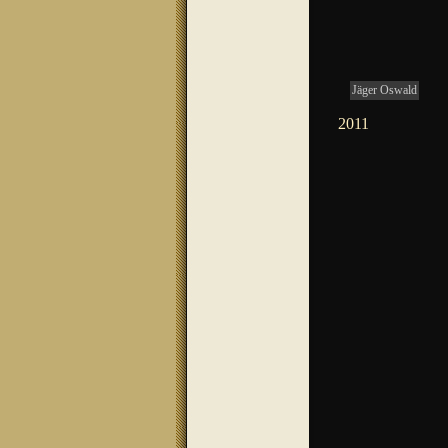
1
/
1
Jäger Oswald
2011