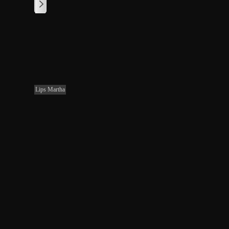
1
/
1
Lips Martha