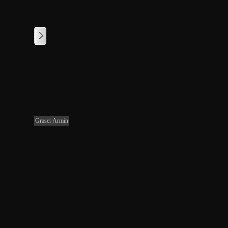
1
/
1
Graser Armin