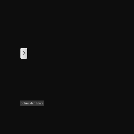
1
/
1
Schneider Klara