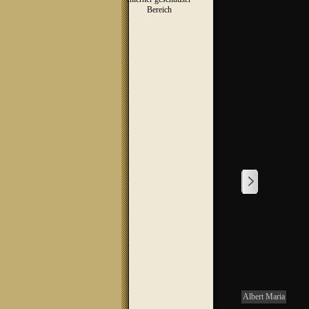
▼
Bereich
1
/
1
Albert Maria