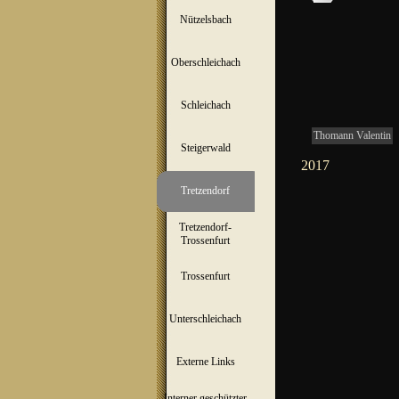
Nützelsbach
▼
Oberschleichach
▼
Schleichach
▼
1
/
1
Thomann Valentin
Steigerwald
▼
2017
Tretzendorf
▼
Tretzendorf-
▼
Trossenfurt
Trossenfurt
▼
Unterschleichach
▼
Externe Links
Interner geschützter