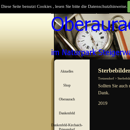
Direkt zum Seiteninhalt
Diese Seite benutzt Cookies , lesen Sie bitte die Datenschutzhinweise.
Suchen
Menü überspringen
Sterbebilder
Aktuelles
▼
Tretzendorf > Sterbebil
Shop
Sollten Sie auch 
▼
Dank.
Oberaurach
▼
2019
Dankenfeld
▼
Dankenfeld-Kirchaich-
▼
Priesendorf